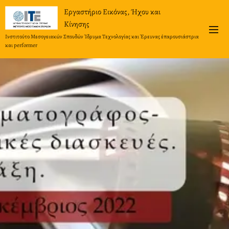
Εργαστήριο Εικόνας, Ήχου και
Κίνησης
Ινστιτούτο Μεσογειακών Σπουδών Ίδρυμα Τεχνολογίας και Έρευνας έπαρουσιάστρια
και performer